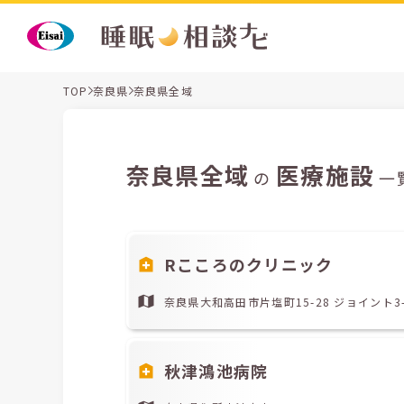
TOP
奈良県
奈良県全域
奈良県全域
医療施設
の
一
Rこころのクリニック
奈良県大和高田市片塩町15-28 ジョイント3-5
秋津鴻池病院