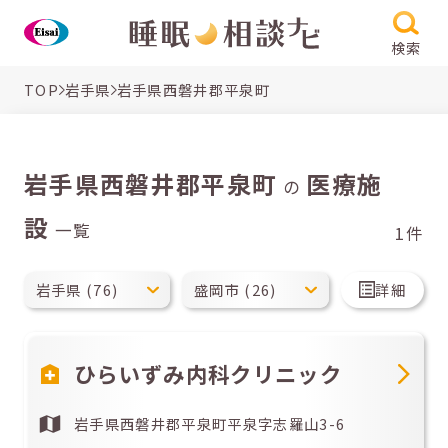
検索
TOP
岩手県
岩手県西磐井郡平泉町
岩手県西磐井郡平泉町
医療施
の
設
一覧
1件
詳細
ひらいずみ内科クリニック
岩手県西磐井郡平泉町平泉字志羅山3-6