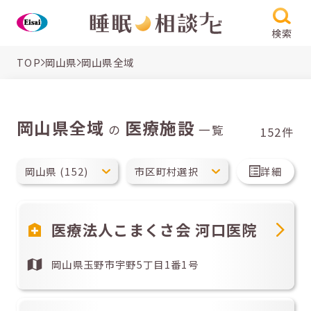
検索
TOP
岡山県
岡山県全域
岡山県全域
医療施設
の
一覧
152件
詳細
医療法人こまくさ会 河口医院
岡山県玉野市宇野5丁目1番1号