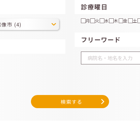
診療曜日
月
火
水
木
金
土
フリーワード
検索する