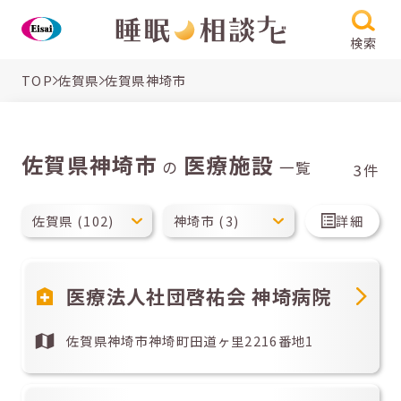
検索
TOP
佐賀県
佐賀県神埼市
佐賀県神埼市
医療施設
の
一覧
3件
詳細
医療法人社団啓祐会 神埼病院
佐賀県神埼市神埼町田道ヶ里2216番地1