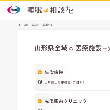
TOP
山形県
山形県全域
山形県全域
医療施設
の
一
矢吹病院
山形県山形市嶋北4丁目5-5
赤湯駅前クリニック