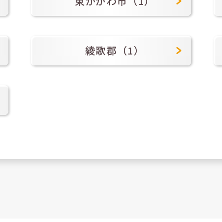
東かがわ市（1）
綾歌郡（1）