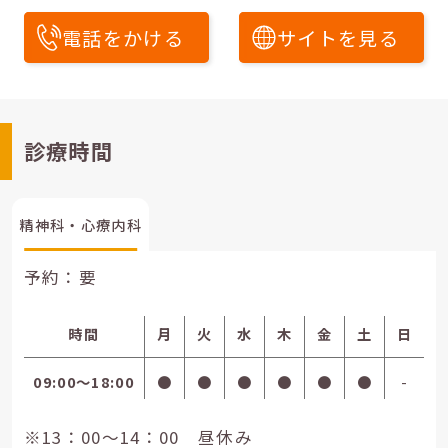
電話をかける
サイトを見る
診療時間
精神科・心療内科
予約：要
時間
月
火
水
木
金
土
日
09:00〜18:00
●
●
●
●
●
●
-
※13：00～14：00 昼休み