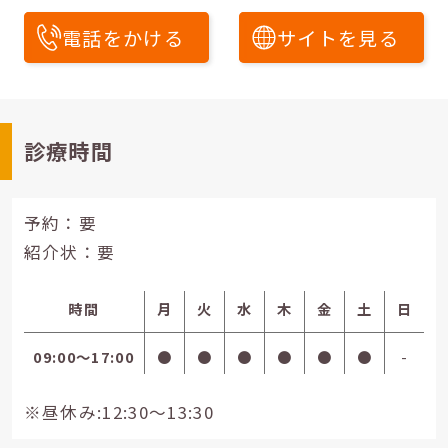
電話をかける
サイトを見る
診療時間
予約：要
紹介状：要
時間
月
火
水
木
金
土
日
09:00〜17:00
●
●
●
●
●
●
-
※昼休み:12:30～13:30