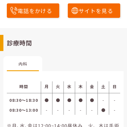
電話をかける
サイトを見る
診療時間
内科
時間
月
火
水
木
金
土
日
08:30〜18:30
●
●
●
●
●
-
-
08:30〜13:00
-
-
-
-
-
●
-
※月､水､金は12:00~14:00昼休み 火、木は手術