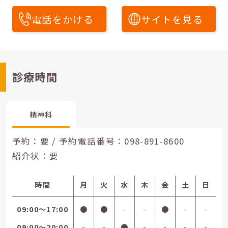
電話をかける
サイトを見る
診療時間
精神科
予約：要 / 予約電話番号：
098-891-8600
紹介状：要
時間
月
火
水
木
金
土
日
09:00〜17:00
●
●
-
-
●
-
-
09:00〜20:00
-
-
●
-
-
-
-