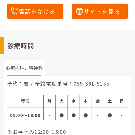
電話をかける
サイトを見る
診療時間
心療内科、精神科
予約：要 / 予約電話番号：
059-361-5155
時間
月
火
水
木
金
土
日
09:00〜18:00
-
●
●
●
-
●
-
※お昼休み12:00~15:00