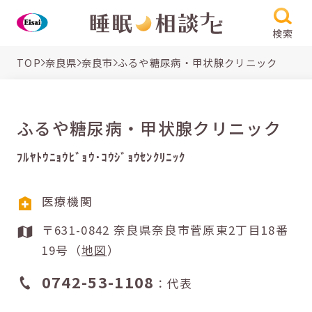
検索
TOP
奈良県
奈良市
ふるや糖尿病・甲状腺クリニック
ふるや糖尿病・甲状腺クリニック
ﾌﾙﾔﾄｳﾆｮｳﾋﾞｮｳ･ｺｳｼﾞｮｳｾﾝｸﾘﾆｯｸ
医療機関
〒631-0842 奈良県奈良市菅原東2丁目18番
19号（
地図
）
0742-53-1108
：代表