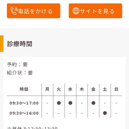
電話をかける
サイトを見る
診療時間
予約：要
紹介状：要
時間
月
火
水
木
金
土
日
09:30〜17:00
-
●
●
-
●
-
-
09:30〜16:00
-
-
-
-
-
●
-
※昼休み12:30~13:30