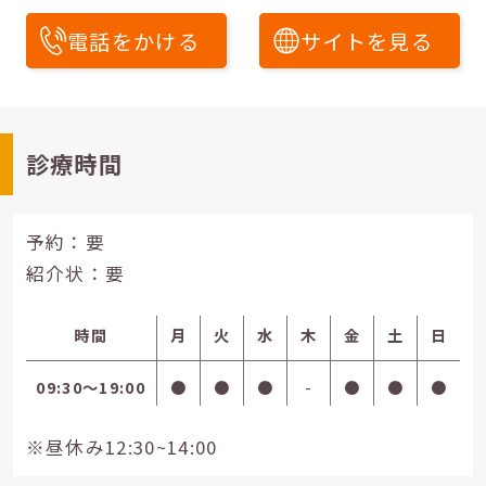
電話をかける
サイトを見る
診療時間
予約：要
紹介状：要
時間
月
火
水
木
金
土
日
09:30〜19:00
●
●
●
-
●
●
●
※昼休み12:30~14:00