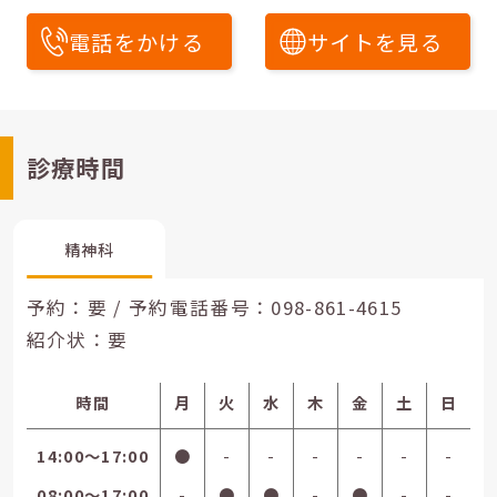
電話をかける
サイトを見る
診療時間
精神科
予約：要 / 予約電話番号：
098-861-4615
紹介状：要
時間
月
火
水
木
金
土
日
14:00〜17:00
●
-
-
-
-
-
-
08:00〜17:00
-
●
●
-
●
-
-