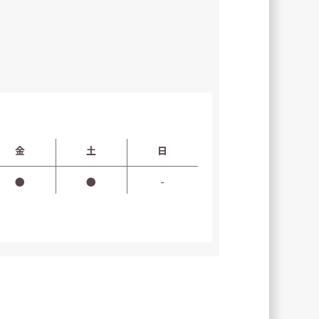
金
土
日
●
●
-