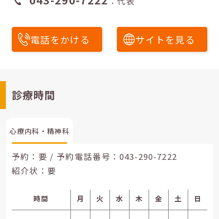
：代表
電話をかける
サイトを見る
診療時間
心療内科・精神科
予約：要 / 予約電話番号：
043-290-7222
紹介状：要
時間
月
火
水
木
金
土
日