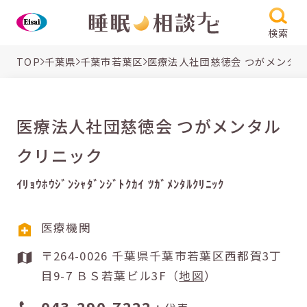
検索
TOP
千葉県
千葉市若葉区
医療法人社団慈徳会 つがメンタ
医療法人社団慈徳会 つがメンタル
クリニック
ｲﾘｮｳﾎｳｼﾞﾝｼｬﾀﾞﾝｼﾞﾄｸｶｲ ﾂｶﾞﾒﾝﾀﾙｸﾘﾆｯｸ
医療機関
〒264-0026 千葉県千葉市若葉区西都賀3丁
目9-7 ＢＳ若葉ビル3F（
地図
）
043-290-7222