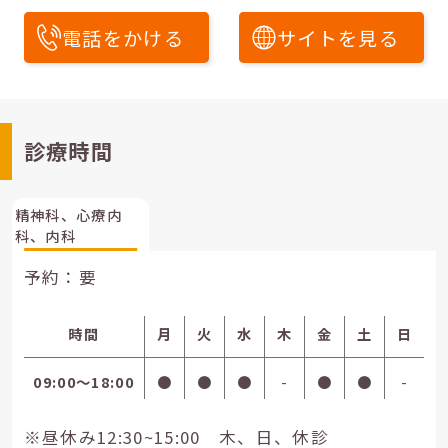
電話をかける
サイトを見る
診療時間
精神科、心療内
科、内科
予約：要
時間
月
火
水
木
金
土
日
09:00〜18:00
●
●
●
-
●
●
-
※昼休み12:30~15:00 木、日、休診