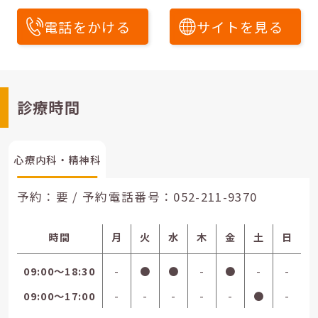
電話をかける
サイトを見る
診療時間
心療内科・精神科
予約：要 / 予約電話番号：
052-211-9370
時間
月
火
水
木
金
土
日
09:00〜18:30
-
●
●
-
●
-
-
09:00〜17:00
-
-
-
-
-
●
-