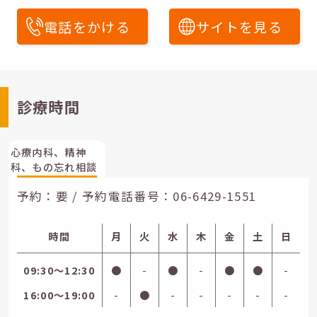
電話をかける
サイトを見る
診療時間
心療内科、精神
科、もの忘れ相談
予約：要 / 予約電話番号：
06-6429-1551
時間
月
火
水
木
金
土
日
09:30〜12:30
●
-
●
-
●
●
-
16:00〜19:00
-
●
-
-
-
-
-