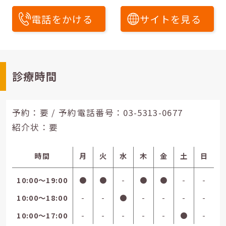
電話をかける
サイトを見る
診療時間
予約：要 / 予約電話番号：
03-5313-0677
紹介状：要
時間
月
火
水
木
金
土
日
10:00〜19:00
●
●
-
●
●
-
-
10:00〜18:00
-
-
●
-
-
-
-
10:00〜17:00
-
-
-
-
-
●
-