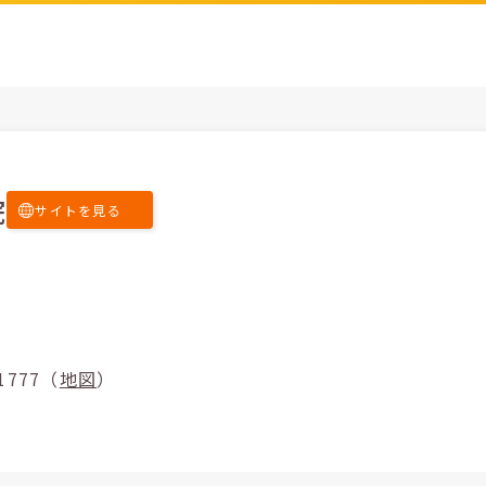
院
サイトを見る
乙1777（
地図
）