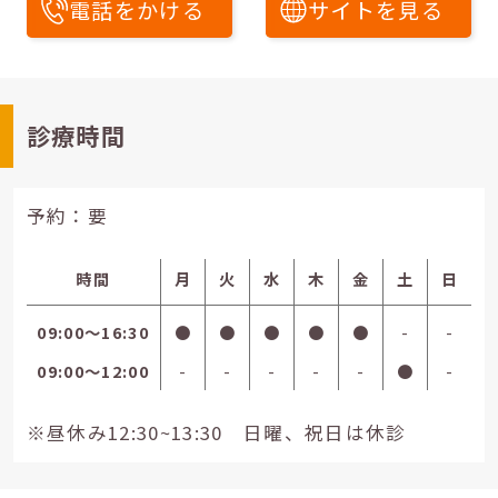
電話をかける
サイトを見る
診療時間
予約：要
時間
月
火
水
木
金
土
日
09:00〜16:30
●
●
●
●
●
-
-
09:00〜12:00
-
-
-
-
-
●
-
※昼休み12:30~13:30 日曜、祝日は休診