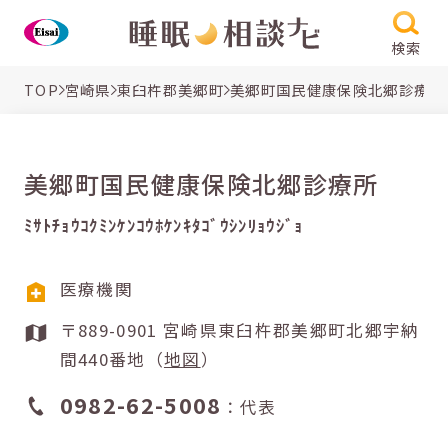
検索
TOP
宮崎県
東臼杵郡美郷町
美郷町国民健康保険北郷診療所
美郷町国民健康保険北郷診療所
ﾐｻﾄﾁｮｳｺｸﾐﾝｹﾝｺｳﾎｹﾝｷﾀｺﾞｳｼﾝﾘｮｳｼﾞｮ
医療機関
〒889-0901 宮崎県東臼杵郡美郷町北郷宇納
間440番地（
地図
）
0982-62-5008
：代表