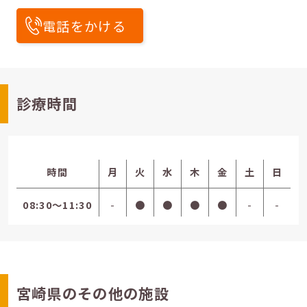
電話をかける
診療時間
時間
月
火
水
木
金
土
日
08:30〜11:30
-
●
●
●
●
-
-
宮崎県のその他の施設