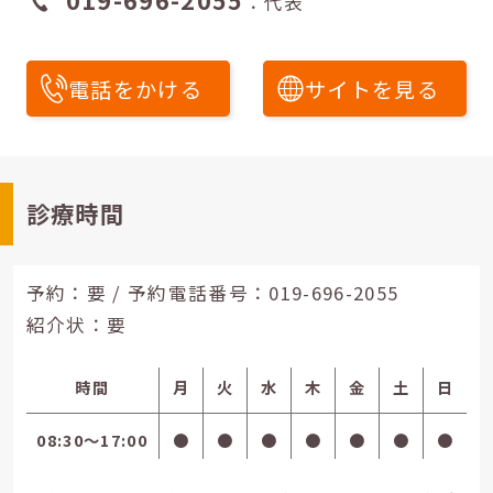
：代表
電話をかける
サイトを見る
診療時間
予約：要 / 予約電話番号：
019-696-2055
紹介状：要
時間
月
火
水
木
金
土
日
08:30〜17:00
●
●
●
●
●
●
●