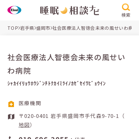
検索
TOP
岩手県
盛岡市
社会医療法人智徳会未来の風せいわ病院
社会医療法人智徳会未来の風せい
わ病院
ｼｬｶｲｲﾘｮｳﾎｳｼﾞﾝﾁﾄｸｶｲﾐﾗｲﾉｶｾﾞｾｲﾜﾋﾞｮｳｲﾝ
医療機関
〒020-0401 岩手県盛岡市手代森9-70-1（
地図
）
019-696-2055