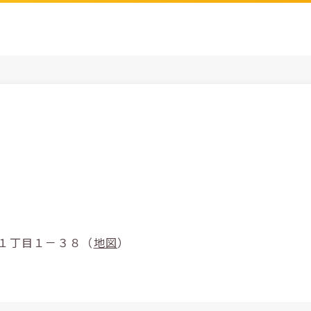
市宮の森町１丁目１－３８（
地図
）