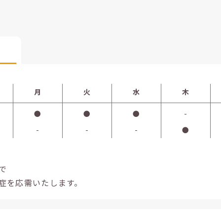
月
火
水
木
●
●
●
-
-
-
-
●
で
症を応需いたします。