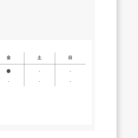
金
土
日
●
-
-
-
-
-