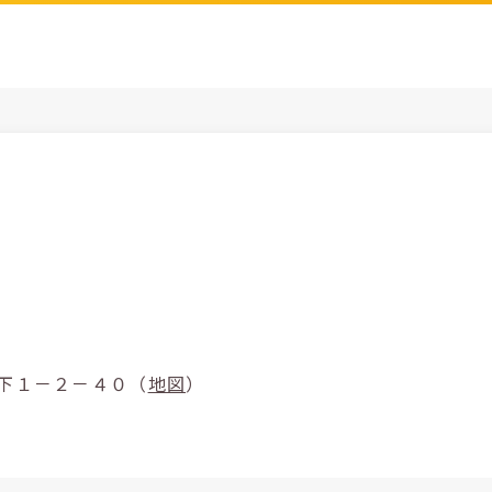
市北区中山下１－２－４０（
地図
）