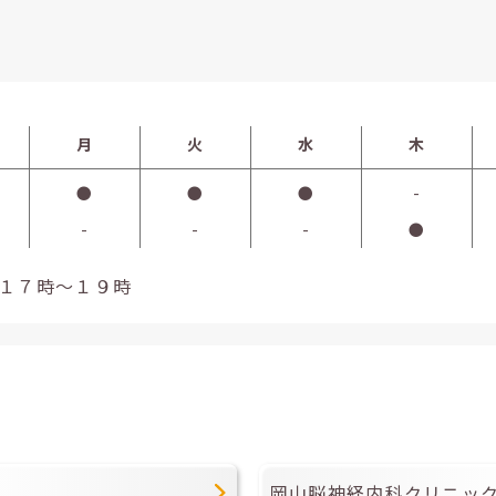
月
火
水
木
●
●
●
-
-
-
-
●
１７時～１９時
岡山脳神経内科クリニッ