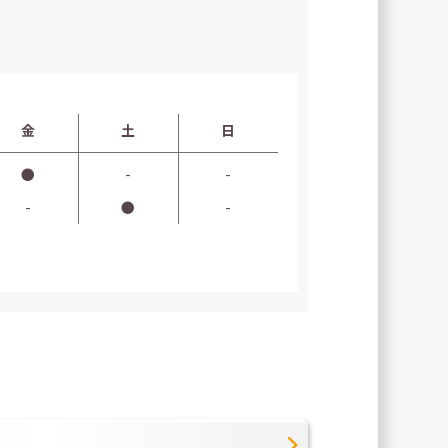
金
土
日
●
-
-
-
●
-
ク