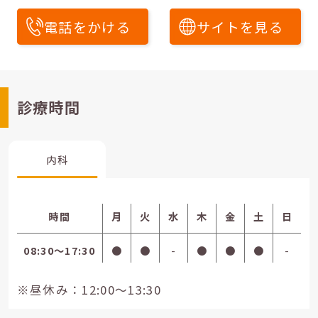
電話をかける
サイトを見る
診療時間
内科
時間
月
火
水
木
金
土
日
08:30〜17:30
●
●
-
●
●
●
-
※昼休み：12:00～13:30