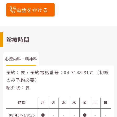
電話をかける
診療時間
心療内科・精神科
予約：要 / 予約電話番号：
04-7148-3171（初診
のみ予約必要）
紹介状：要
時間
月
火
水
木
金
土
日
08:45〜19:15
●
-
-
-
●
-
-