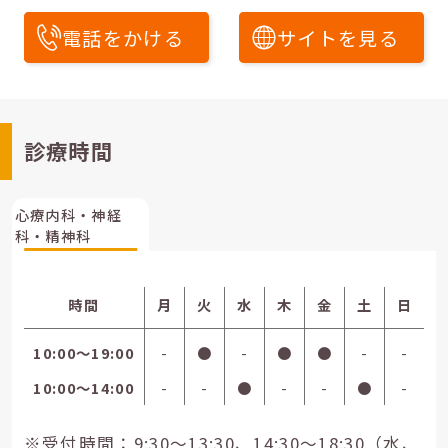
電話をかける
サイトを見る
診療時間
心療内科・神経
科・精神科
時間
月
火
水
木
金
土
日
10:00〜19:00
-
●
-
●
●
-
-
10:00〜14:00
-
-
●
-
-
●
-
※受付時間：9:30～13:30、14:30～18:30（水、