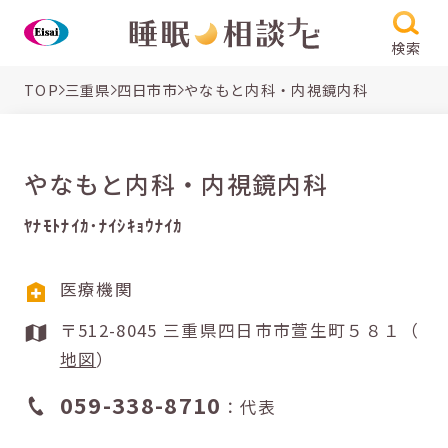
検索
TOP
三重県
四日市市
やなもと内科・内視鏡内科
やなもと内科・内視鏡内科
ﾔﾅﾓﾄﾅｲｶ･ﾅｲｼｷｮｳﾅｲｶ
医療機関
〒512-8045 三重県四日市市萱生町５８１（
地図
）
059-338-8710
：代表