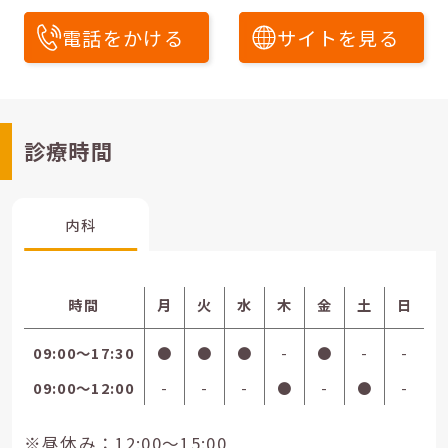
電話をかける
サイトを見る
診療時間
内科
時間
月
火
水
木
金
土
日
09:00〜17:30
●
●
●
-
●
-
-
09:00〜12:00
-
-
-
●
-
●
-
※昼休み：12:00～15:00