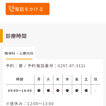
電話をかける
診療時間
精神科・心療内科
予約：要 / 予約電話番号：
0297-87-3321
時間
月
火
水
木
金
土
日
09:00〜16:00
●
●
●
●
●
●
-
※昼休み：12:00～13:00