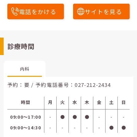
電話をかける
サイトを見る
診療時間
内科
予約：要 / 予約電話番号：
027-212-2434
時間
月
火
水
木
金
土
日
09:00〜17:00
-
●
●
●
-
-
-
09:00〜14:30
-
-
-
-
-
●
●