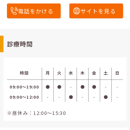
電話をかける
サイトを見る
診療時間
時間
月
火
水
木
金
土
日
09:00〜19:00
●
●
-
●
●
-
-
09:00〜12:00
-
-
●
-
-
●
-
※昼休み：12:00～15:30