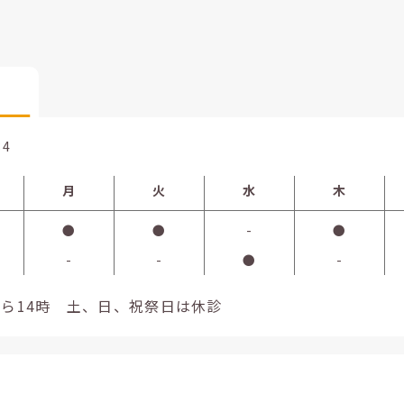
84
月
火
水
木
●
●
-
●
-
-
●
-
から14時 土、日、祝祭日は休診