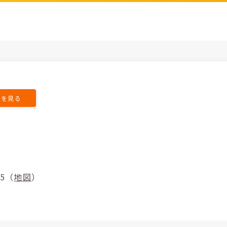
トを見る
9-5（
地図
）