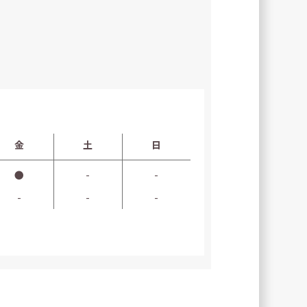
金
土
日
●
-
-
-
-
-