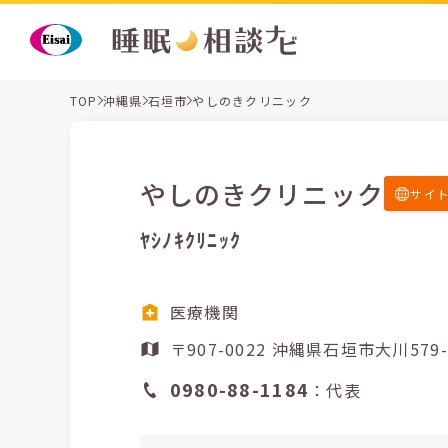
TOP
沖縄県
石垣市
やしのきクリニック
やしのきクリニック
サイ
ﾔｼﾉｷｸﾘﾆｯｸ
医療機関
〒907-0022 沖縄県石垣市大川57
0980-88-1184
：代表