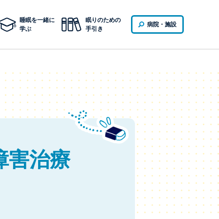
睡眠を一緒に
眠りのための
病院・施設
学ぶ
手引き
障害治療