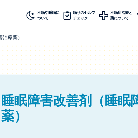
不眠や睡眠に
眠りのセルフ
不眠症治療と
ついて
チェック
薬について
害治療薬）
睡眠障害改善剤（睡眠
薬）