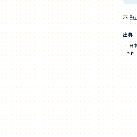
不眠
出典
日本
w.j