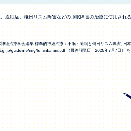
症、過眠症、概日リズム障害などの睡眠障害の治療に使用され
神経治療学会編集.標準的神経治療：不眠・過眠と概日リズム障害, 日本神経治療学会, 
snt.gr.jp/guideline/img/fuminkamin.pdf （最終閲覧日：2025年7月7日