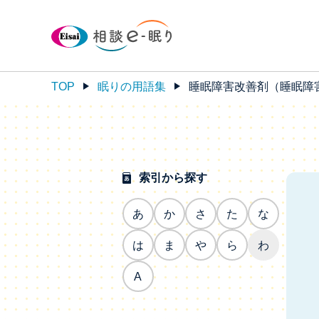
TOP
眠りの用語集
睡眠障害改善剤（睡眠障
索引から探す
あ
か
さ
た
な
は
ま
や
ら
わ
A