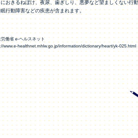
中におきるねぼけ、夜尿、歯ぎしり、悪夢など望ましくない行
睡眠行動障害などの疾患が含まれます。
労働省 e-ヘルスネット
s://www.e-healthnet.mhlw.go.jp/information/dictionary/heart